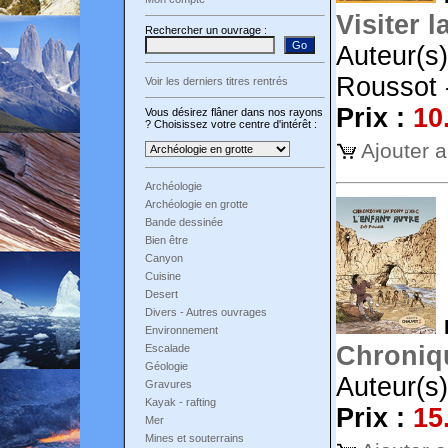
Visiter 
Rechercher un ouvrage :
Auteur(s)
Roussot 
Voir les derniers titres rentrés
Prix :
10
Vous désirez flâner dans nos rayons
? Choisissez votre centre d'intérêt :
Ajouter 
Archéologie
Archéologie en grotte
Bande dessinée
Bien être
Canyon
Cuisine
Desert
Divers - Autres ouvrages
Environnement
Chroniqu
Escalade
Géologie
Auteur(s)
Gravures
Kayak - rafting
Prix :
15
Mer
Mines et souterrains