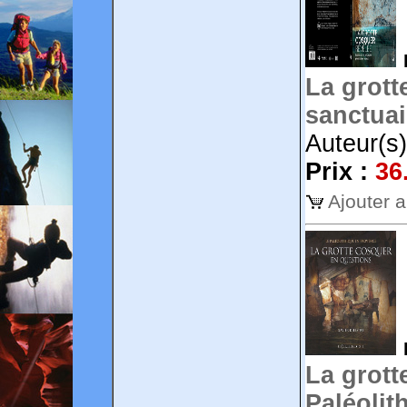
La grott
sanctuai
Auteur(s
Prix :
36
Ajouter 
La grott
Paléolit