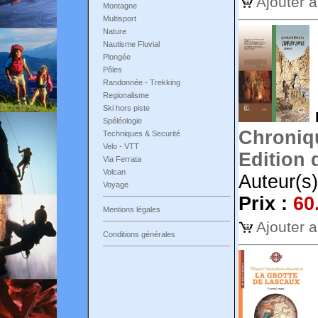
Ajouter 
Montagne
Multisport
Nature
Nautisme Fluvial
Plongée
Pôles
Randonnée - Trekking
Regionalisme
Ski hors piste
Spéléologie
Chroniqu
Techniques & Securité
Velo - VTT
Edition 
Via Ferrata
Volcan
Auteur(s)
Voyage
Prix :
60
Mentions légales
Ajouter 
Conditions générales